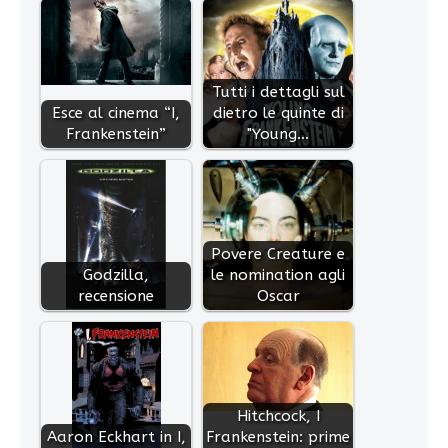
Tutti i dettagli sul
Esce al cinema “I,
dietro le quinte di
Frankenstein”
"Young…
Povere Creature e
Godzilla,
le nomination agli
recensione
Oscar
Hitchcock, I
Aaron Eckhart in I,
Frankenstein: prime