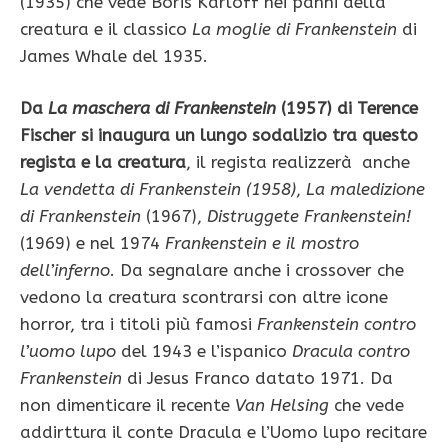
(1935) che vede Boris Karloff nei panni della
creatura e il classico
La moglie di Frankenstein
di
James Whale del 1935.
Da
La maschera di Frankenstein
(1957) di Terence
Fischer si inaugura un lungo sodalizio tra questo
regista e la creatura
, il regista realizzerà anche
La vendetta di Frankenstein (1958)
,
La maledizione
di Frankenstein
(1967),
Distruggete Frankenstein!
(1969) e nel 1974
Frankenstein e il mostro
dell’inferno
. Da segnalare anche i crossover che
vedono la creatura scontrarsi con altre icone
horror, tra i titoli più famosi
Frankenstein contro
l’uomo lupo
del 1943 e l’ispanico
Dracula contro
Frankenstein
di Jesus Franco datato 1971. Da
non dimenticare il recente
Van Helsing
che vede
addirttura il conte Dracula e l’Uomo lupo recitare